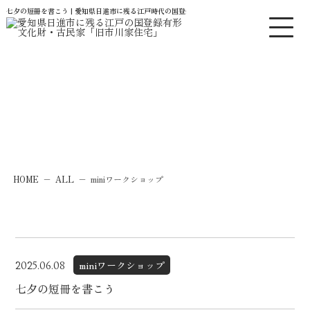
七夕の短冊を書こう | 愛知県日進市に残る江戸時代の国登録有形文化財・古民家「旧市川家住宅」
News
お知らせ
HOME
−
ALL
−
miniワークショップ
miniワークショップ
2025.06.08
七夕の短冊を書こう