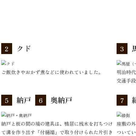
クド
2
3
ご飯炊きやおかず煮などに使われていました。
明治時代
交通手段
納戸
奥納戸
5
6
7
納戸と板の間の境の建具は、鴨居に桟木を打ちつけ
座敷の外
し
て溝を作り出す「付樋端」で取り付けられた片引き
ついてい